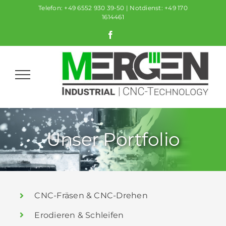
Zum
Telefon: +49 6552 930 39-50 | Notdienst: +49 170
1614461
Inhalt
springen
Facebook
Unser Portfolio
CNC-Fräsen & CNC-Drehen
Erodieren & Schleifen