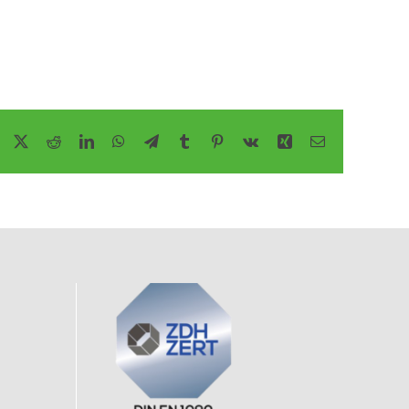
Facebook
Twitter
Reddit
LinkedIn
WhatsApp
Telegram
Tumblr
Pinterest
Vk
Xing
E-
Mail